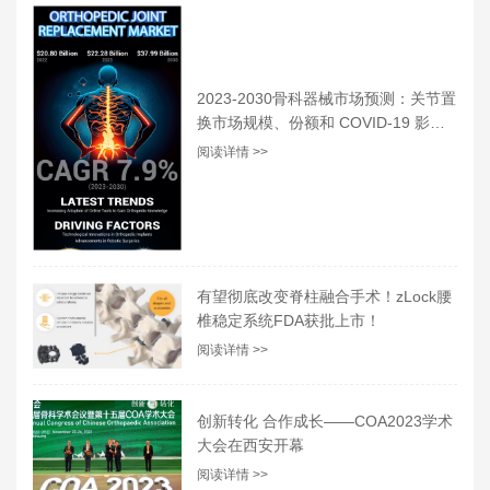
2023-2030骨科器械市场预测：关节置
换市场规模、份额和 COVID-19 影响
分析
阅读详情 >>
有望彻底改变脊柱融合手术！zLock腰
椎稳定系统FDA获批上市！
阅读详情 >>
创新转化 合作成长——COA2023学术
大会在西安开幕
阅读详情 >>