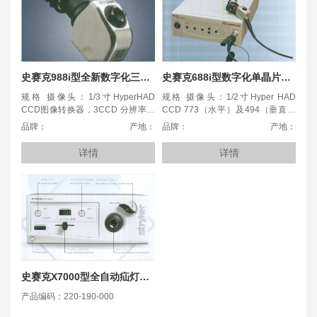
史赛克988i型全新数字化三晶片摄像机
史赛克688i型数字化单晶片摄像机
规格 摄像头：1/3寸HyperHAD
规格 摄像头：1/2寸Hyper HAD
CCD图像转换器，3CCD 分辨率：
CCD 773（水平）及494（垂直）
水平高于950线 信噪比：72分贝 最
像素 分辨率：560线以上 信噪比：
品牌：
产地：
品牌：
产地：
低照度：小于0.5lux 自动快门：
50分贝 最低照度：1.5lux 摄像照
1/60至1/50,000秒 其他功能：四种
度：VIDEO及S-VHS各两组 体积：
详情
详情
数字信号输出，除雾装置，摄像头
宽9.7寸、长16.0寸、高4.0寸 重
可浸泡或气体消毒
量：总重12.5磅 其他功能：除雾装
置，摄像头可浸泡或气体消毒并带
有两组遥控功能
史赛克X7000型全自动疝灯冷光源
产品编码：220-190-000