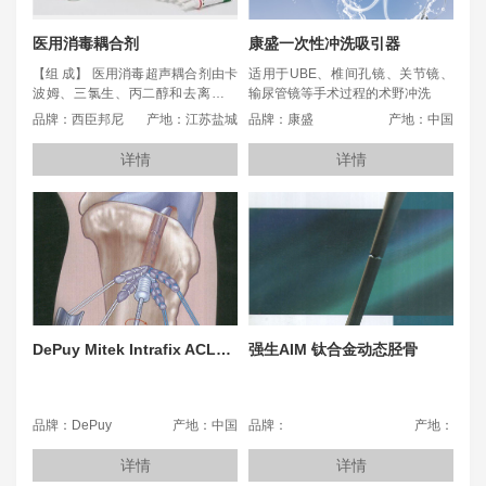
医用消毒耦合剂
康盛一次性冲洗吸引器
【组 成】 医用消毒超声耦合剂由卡
适用于UBE、椎间孔镜、关节镜、
波姆、三氯生、丙二醇和去离子水
输尿管镜等手术过程的术野冲洗
组成，材料符合YY0299-2008标准
品牌：西臣邦尼
产地：江苏盐城
品牌：康盛
产地：中国
要求，按装量不同分为六种规格。
本产品为非无菌产品。 【用 途】在
详情
详情
超声诊断和治疗操作中，充填或涂
敷于皮肤—黏膜与探头（或治疗
头）辐射面之间，用于透射声波的
中介媒质。
DePuy Mitek Intrafix ACL胫骨固定钉
强生AIM 钛合金动态胫骨
品牌：DePuy
产地：中国
品牌：
产地：
详情
详情