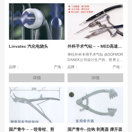
Linvatec 汽化电烧头
外科手术气钻－－MED高速气钻
脊柱外科专用手术气钻 由SOFMOR
DANEK公司设计生产的．世界上第
台专用于脊柱外科手术的高速气动
品牌：
产地：
品牌：
产地：
骨钻系统。 椎间盘手术专用气钻：
更好地应用在椎司盘手术中进行咬
详情
详情
除椎板，磨削骨质，切除骨赘，能
够在狭小的空间内进行操作，并可
应用于METRX椎间盘镜。 体积小，
重量轻:市场上最小的高速钻;减少操
作疲劳，容易控制 无启动时跳动:专
利技术提供更大的安全性和更易控
制运行平稳及强力能源 精巧的结构
设计，容易移除密质骨 专业性强：
针对脊柱手术特点进行设计，全球
数千名脊柱专家的经验凝聚 操作简
国产青牛－－咬骨钳、剪
国产青牛--拉钩 剥离器 撑开器