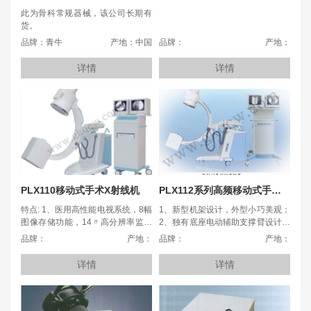
单：快速更换
此为骨科常规器械，该公司长期有
货。
品牌：青牛
产地：中国
品牌：
产地：
详情
详情
PLX110移动式手术X射线机
PLX112系列高频移动式手术X射线机（3.5kw）
特点: 1、医用高性能电视系统，8幅
1、新型机架设计，外型小巧美观；
图像存储功能，14〃高分辨率监视
2、独有底座电动辅助支撑臂设计，
器2台； 2、具有透视KV自动跟踪功
使用更安全；
品牌：
产地：
品牌：
产地：
能，使图像亮度、清晰度自动处于
最佳状态； 3、具有透视状态末幅
详情
详情
图像自动存储功能，便于诊断；