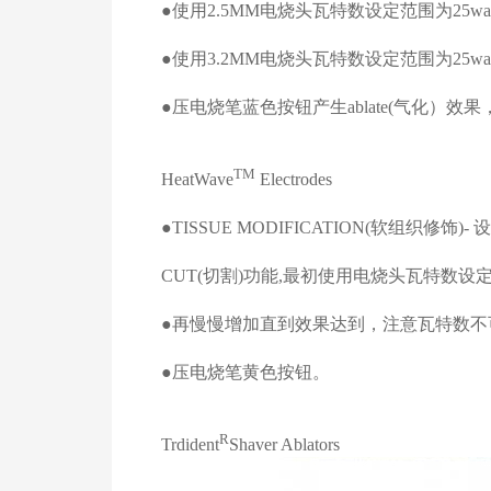
●使用
2.5MM
电烧头瓦特数设定范围为
25wat
●使用
3.2MM
电烧头瓦特数设定范围为
25wat
●压电烧笔蓝色按钮产生
ablate(
气化）效果
TM
HeatWave
Electrodes
●
TISSUE MODIFICATION(
软组织修饰
)-
设
CUT(
切割
)
功能
,
最初使用电烧头瓦特数设
●再慢慢增加直到效果达到，注意瓦特数不
●压电烧笔黄色按钮。
R
Trdident
Shaver Ablators