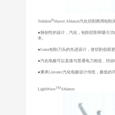
R
Trdident
Shaver Ablators
汽化切割两用刨削
●独创性的设计，汽化，刨削切割和吸引
本。
●
Gator
刨削刀头的先进设计，使切割创面
●汽化电极可以直接与普通电刀相连，经
●秉承
Linvatec
汽化电极设计传统，极低的
TM
LightWave
Ablators