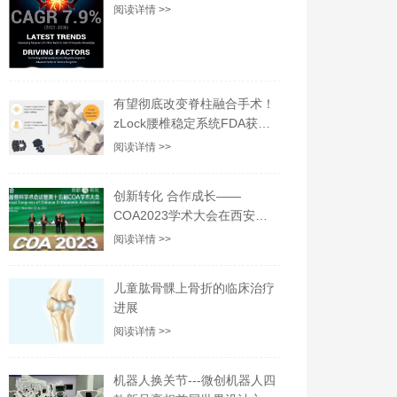
和 COVID-19 影响分析
阅读详情 >>
有望彻底改变脊柱融合手术！
zLock腰椎稳定系统FDA获批
上市！
阅读详情 >>
创新转化 合作成长——
COA2023学术大会在西安开
幕
阅读详情 >>
儿童肱骨髁上骨折的临床治疗
进展
阅读详情 >>
机器人换关节---微创机器人四