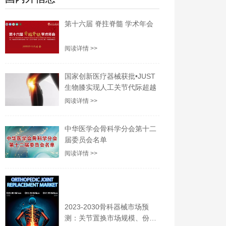
第十六届 脊拄脊髓 学术年会
阅读详情 >>
国家创新医疗器械获批•JUST
生物膝实现人工关节代际超越
阅读详情 >>
中华医学会骨科学分会第十二
届委员会名单
阅读详情 >>
2023-2030骨科器械市场预
测：关节置换市场规模、份额