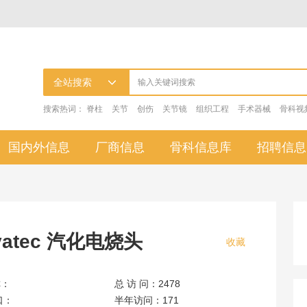
搜索热词：
脊柱
关节
创伤
关节镜
组织工程
手术器械
骨科视
国内外信息
厂商信息
骨科信息库
招聘信息
nvatec 汽化电烧头
收藏
称：
总 访 问：2478
口：
半年访问：171