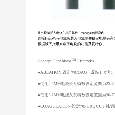
将电烧笔插入电烧主机的单极（
monopolar)
插座内。
连接
HeatWave
电烧头装入电烧笔并确定电烧头完
根据以下指示来庙宇电烧的功能及瓦特数。
TM
Concept UltrAblator
Electrodes
●
ABLATION-
设定为
COAG
（凝结）功能
●使用
2.5MM
电烧头瓦特数设定范围为
25-40
●使用
3.2MM
电烧头瓦特数设定范围为
30-70
●
COAGULATION-
设定为
PURE CUT(
纯切