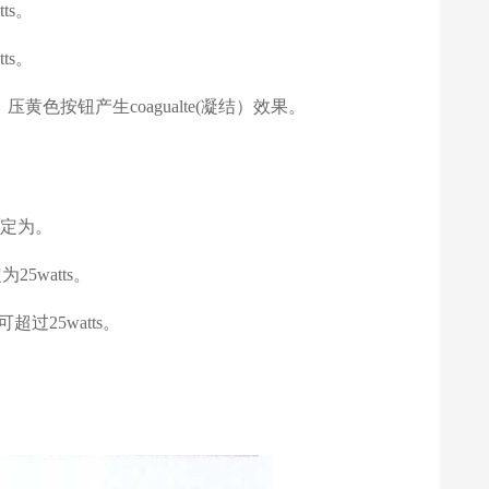
ts
。
ts
。
，压黄色按钮产生
coagualte(
凝结）效果。
定为。
定为
25watts
。
可超过
25watts
。