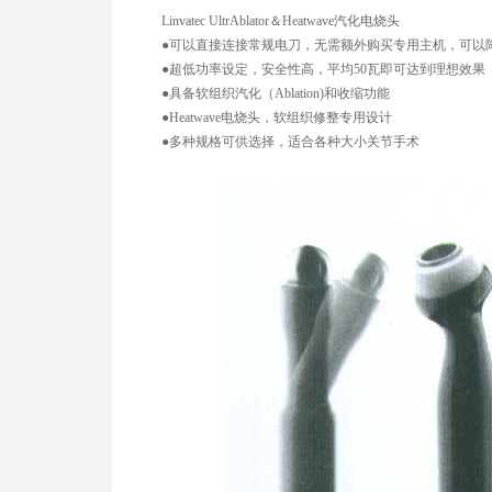
Linvatec UltrAblator
＆
Heatwave
汽化电烧头
●可以直接连接常规电刀，无需额外购买专用主机，可以
●超低功率设定，安全性高，平均
50
瓦即可达到理想效果
●具备软组织汽化（
Ablation)
和收缩功能
●
Heatwave
电烧头，软组织修整专用设计
●多种规格可供选择，适合各种大小关节手术