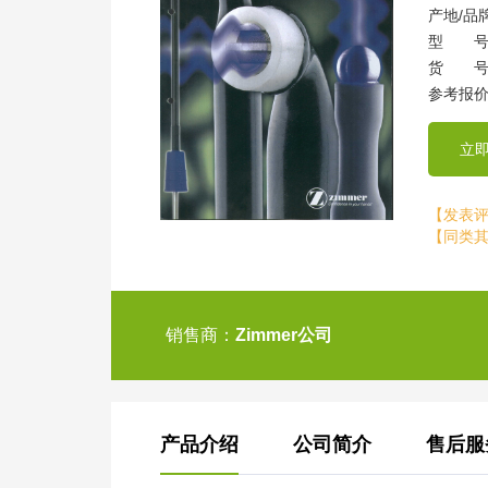
产地/品
型 号
货 号
参考报价
立
【发表
【同类
销售商：
Zimmer公司
产品介绍
公司简介
售后服