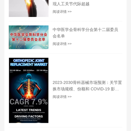
现人工关节代际超越
阅读详情 >>
中华医学会骨科学分会第十二届委员
会名单
阅读详情 >>
2023-2030骨科器械市场预测：关节置
换市场规模、份额和 COVID-19 影响
分析
阅读详情 >>