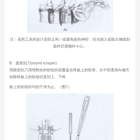
注：虽然工具的设计是防止和／或避免损伤神经，但当插入或取出侧面刮
匙时仍需额外小心。
B．圆形刮刀(round scraper)
用圆形刮刀清理剩余的软组织或覆盖在终板上的软骨。从中部逐渐向侧方
刮除终板上的软组织直到上、下终
板上的软组织均刮干净为止。（图7）