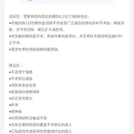
适应症：需要局部内固定的腰段(L2以下)病例包括：
●常规的陈1日性椎间盘切除手术或需广泛减压的脊柱外科手术如：椎板切
除、关节突切除、椎孔扩大成型等。
●对失败的椎间盘手术、再发性椎间盘突出、术后脊柱不稳等情况施行纠
正手术。
●退变性脊柱滑脱或峡部裂滑脱。
禁忌症：
●不适用于颈椎
●手术部位感染
●局部有发炎症状
●发烧或白细胞增多
●非正常性肥大
●怀孕
●精神病
●对所用材料过敏或不容
●没有足够的软组织覆盖手术部位的病人
●已知遗传性或获得性骨脆或钙化的病人