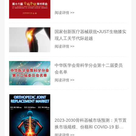
阅读详情 >>
国家创新医疗器械获批•JUST生物膝实
现人工关节代际超越
阅读详情 >>
中华医学会骨科学分会第十二届委员
会名单
阅读详情 >>
2023-2030骨科器械市场预测：关节置
换市场规模、份额和 COVID-19 影响
分析
阅读详情 >>