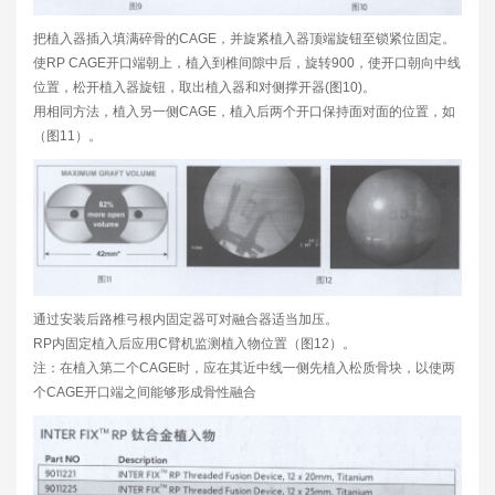
把植入器插入填满碎骨的CAGE，并旋紧植入器顶端旋钮至锁紧位固定。
使RP CAGE开口端朝上，植入到椎间隙中后，旋转900，使开口朝向中线
位置，松开植入器旋钮，取出植入器和对侧撑开器(图10)。
用相同方法，植入另一侧CAGE，植入后两个开口保持面对面的位置，如
（图11）。
通过安装后路椎弓根内固定器可对融合器适当加压。
RP内固定植入后应用C臂机监测植入物位置（图12）。
注：在植入第二个CAGE时，应在其近中线一侧先植入松质骨块，以使两
个CAGE开口端之间能够形成骨性融合