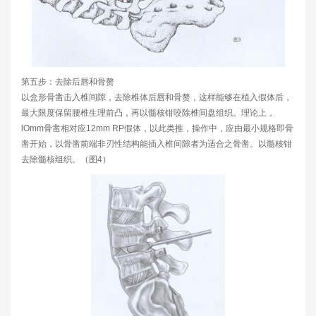
第五步：去除后唇和骨赘
以盒形骨凿击入椎间隙，去除椎体后唇和骨赘，这样能够在植入假体后，
最大限度保留腰椎生理前凸，再以髓核钳咬除椎间盘组织。理论上，
lOmm骨凿相对应12mm RP假体，以此类推，操作中，应由最小规格即骨
凿开始，以骨凿前端非刃性结构能插入椎间隙者为适合之骨凿。以髓核钳
去除髓核组织。（图4）