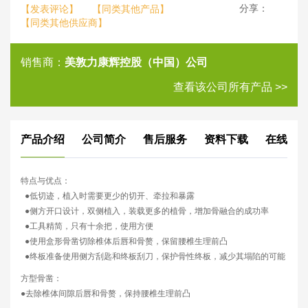
分享：
【发表评论】
【同类其他产品】
【同类其他供应商】
销售商：
美敦力康辉控股（中国）公司
查看该公司所有产品 >>
产品介绍
公司简介
售后服务
资料下载
在线评
特点与优点：
●低切迹，植入时需要更少的切开、牵拉和暴露
●侧方开口设计，双侧植入，装载更多的植骨，增加骨融合的成功率
●工具精简，只有十余把，使用方便
●使用盒形骨凿切除椎体后唇和骨赘，保留腰椎生理前凸
●终板准备使用侧方刮匙和终板刮刀，保护骨性终板，减少其塌陷的可能
方型骨凿：
●去除椎体间隙后唇和骨赘，保持腰椎生理前凸