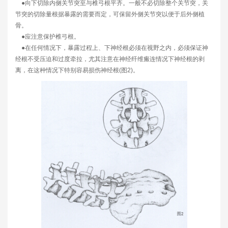
●向下切除内侧关节突至与椎弓根平齐。一般不必切除整个关节突，关
节突的切除量根据暴露的需要而定，可保留外侧关节突以便于后外侧植
骨。
●应注意保护椎弓根。
●在任何情况下，暴露过程上、下神经根必须在视野之内，必须保证神
经根不受压迫和过度牵拉，尤其注意在神经纤维瘢连情况下神经根的剥
离，在这种情况下特别容易损伤神经根(图2)。