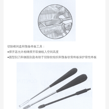
切除椎间盘和预备终板工具：
●撑开器允许相继撑开双侧植入空间高度
●圆型刮刀和侧面刮匙有助于切除软组织和预备软骨终板保护骨性终板