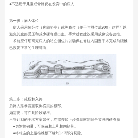
●不适用于儿童或骨胳仍在发育中的病人
第一步：病人体位
病人采用俯卧位（腹部垫空）或胸膝位（躯干与股位成900）这样可以
避免其腹部受压和减少硬脊膜出血。手术过程建议采用成像设备监控。
术前应仔细研究病人的站立侧位片以确保在脊柱内固定手术完成前腰椎
已恢复正常的生理弯曲。
第二步：减压和入路
后路入路暴露至双侧横突的根部。
如需要，可在此阶段减压。
不管计划的手术方案如何，均需按如下步骤暴露需融合节段的硬脊胰
●切除黄韧带，可保留棘上和棘间韧带。
●将相连的上腰椎椎板下缘约]／3部分切除。