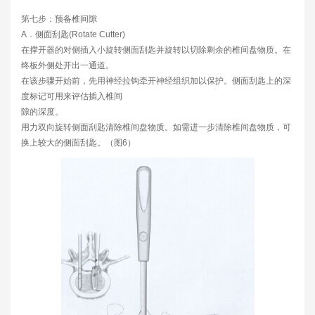
第七步：预备椎间隙
A．侧面刮匙(Rotate Cutter)
在撑开器的对侧插入小旋转侧面刮匙并旋转以切除剩余的椎间盘物质。在
终板外侧处开出一通道。
在该步骤开始前，先用神经拉钩牵开神经组织加以保护。侧面刮匙上的深
度标记可用来评估插入椎间
隙的深度。
用力双向旋转侧面刮匙清除椎间盘物质。如需进一步清除椎间盘物质，可
换上较大的侧面刮匙。（图6）