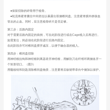
●保留切除的碎骨用于植骨。
●轮流将硬脊囊往中间牵拉以暴露出双侧椎间盘。注意硬脊膜外静脉血
管丛的止血。同时，应注意植骨碎片是否足够。
第三步：后路内固定
对于需要后路内固定的病例，可在此阶段进行或在Cage植入后再进行。
如需复位，则必须在此阶段进行后路内固定。
在此阶段亦可对椎间盘撑开减压，以便于融合器的植入。
第四步：椎间盘切除
用神经根拉钩和神经根剥离器牵开神经根，用解剖刀在纤维环两侧各开一
个矩形切口。（图3）
用髓核钳和刮匙清除椎间盘物质，注意要将后纵韧带牵向中侧加以保护。