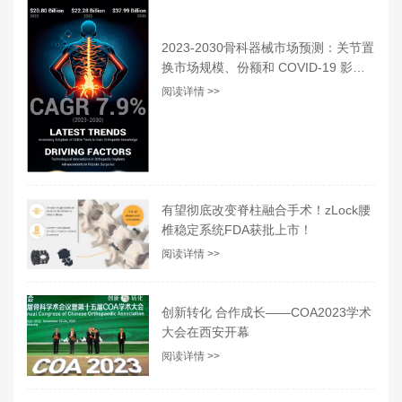
2023-2030骨科器械市场预测：关节置
换市场规模、份额和 COVID-19 影响
分析
阅读详情 >>
有望彻底改变脊柱融合手术！zLock腰
椎稳定系统FDA获批上市！
阅读详情 >>
创新转化 合作成长——COA2023学术
大会在西安开幕
阅读详情 >>