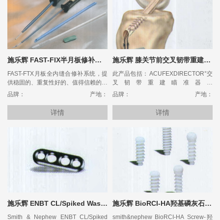
施乐辉 FAST-FIX半月板修补缝合系统
施乐辉 膝关节前交叉韧带重建技术
FAST-FTX月板全内缝合修补系统，提
此产品包括： ACUFEXDIRECTOR°交
供稳固的、重复性好的、值得信赖的、
叉韧带重建瞄准器；
省时的半月板修补技术．并且生物力学
ENDOBUTTON°CL交叉韧带的固定钮
品牌：
产地：
品牌：
产地：
特性与开放垂直褥式缝合相同
扣； BIORCl-HA°羟基磷灰石涂层可吸
(P=0.9913,Caborn，Borden等
收螺钉。
详情
详情
2000)。不会发生内-外或外-内缝合的
问题．也无需在关节腔内打结。
施乐辉 ENBT CL/Spiked Washer-股骨侧钛合金固定纽扣/胫骨侧齿状固定垫圈
施乐辉 BioRCI-HA羟基磷灰石交叉韧带直接固定可吸收螺钉
Smith & Nephew ENBT CL/Spiked
smith&nephew BioRCI-HA Screw-羟