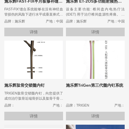
施乐辉FAST-FIX半月板修补缝合系统
施乐辉 ET-2OS多功能射频热波治疗系统
FAST-FIX'缝合系统能够在没有神经血
设备主要功能: 椎间盘内电热疗法
管损伤的风险下进行水平或垂直捧式缝
(IDET) 用于治疗椎间盘源性疼痛。 椎
合。
间盘内靶点减压治疗法(TDD) 用于椎间
品牌：施乐辉
产地：中国
品牌：施乐辉
产地：中国
盘突山症的治疗，入路与IDET方法相
同。
详情
详情
施乐辉肱骨交锁髓内钉
施乐辉TriGen第三代髓内钉系统
TRIGEN肱骨交锁髓内钉，向您提供了
成功治疗肱骨近端骨折以及肱骨干骨折
的全新选择。
品牌：
产地：
品牌：TRIGEN
产地：
详情
详情