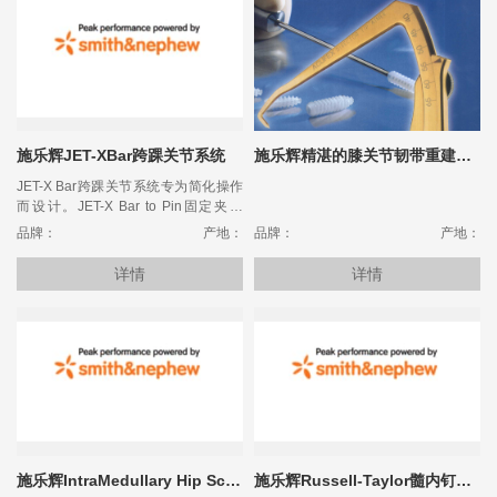
施乐辉JET-XBar跨踝关节系统
施乐辉精湛的膝关节韧带重建技术
JET-X Bar跨踝关节系统专为简化操作
而设计。JET-X Bar to Pin固定夹和
JET-X Bar to Bar固定夹在简化复位的
品牌：
产地：
品牌：
产地：
同时，采用了轻巧外形和轻型化设计并
提供了充分的稳定性。球型关节的设计
详情
详情
能够方便地将踝关节固定在多个平面，
帮助骨折复位。
施乐辉IntraMedullary Hip Screw 亚洲型髋关节螺钉系统
施乐辉Russell-Taylor髓内钉系列