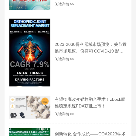
阅读详情 >>
2023-2030骨科器械市场预测：关节置
换市场规模、份额和 COVID-19 影响
分析
阅读详情 >>
有望彻底改变脊柱融合手术！zLock腰
椎稳定系统FDA获批上市！
阅读详情 >>
创新转化 合作成长——COA2023学术