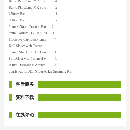
Bar to Pin Clamp MR Safe
4
Bar to Pin Clamp MR Safe
2
250mm
Bar
1
300mm
Bar
2
5mm
×
50mm
Traction Pin
2
5mm
×
40mm
TiN Half Pin
3
Protective Cap, Black
-5mm
7
Drill Sleeve with Trocar
1
3.5mm
Step Drill/ AO Conn.
1
Pin Driver with
10mm
Hex
1
10mm
Disposable Wrench
1
Sterile Kit for JET-X Bar Ankle Spanning Kit
售后服务
资料下载
在线评论