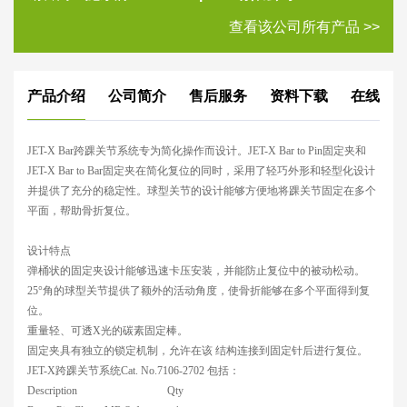
查看该公司所有产品 >>
产品介绍
公司简介
售后服务
资料下载
在线评
JET-X Bar
跨踝关节系统专为简化操作而设计。
JET-X Bar to Pin
固定夹和
JET-X Bar to Bar
固定夹在简化复位的同时，采用了轻巧外形和轻型化设计
并提供了充分的稳定性。球型关节的设计能够方便地将踝关节固定在多个
平面，帮助骨折复位。
设计特点
弹桶状的固定夹设计能够迅速卡压安装，并能防止复位中的被动松动。
25
°角的球型关节提供了额外的活动角度，使骨折能够在多个平面得到复
位。
重量轻、可透
X
光的碳素固定棒。
固定夹具有独立的锁定机制，允许在该
结构连接到固定针后进行复位。
JET-X
跨踝关节系统
Cat. No.7106-2702
包括：
Description
Qty